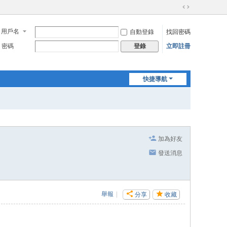
切
換
用戶名
自動登錄
找回密碼
到
寬
密碼
立即註冊
登錄
版
快捷導航
加為好友
發送消息
舉報
|
分享
收藏