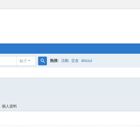
熱搜:
活動
交友
discuz
帖子
搜
索
個人資料