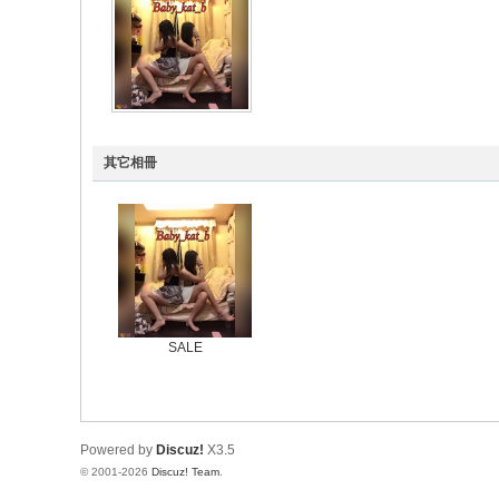
其它相冊
SALE
Powered by
Discuz!
X3.5
© 2001-2026
Discuz! Team
.