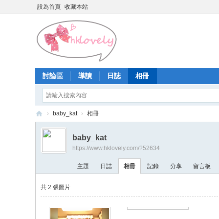
設為首頁
收藏本站
討論區
導讀
日誌
相冊
›
baby_kat
›
相冊
香
baby_kat
港
https://www.hklovely.com/?52634
少
主題
日誌
相冊
記錄
分享
留言板
女
論
共 2 張圖片
壇