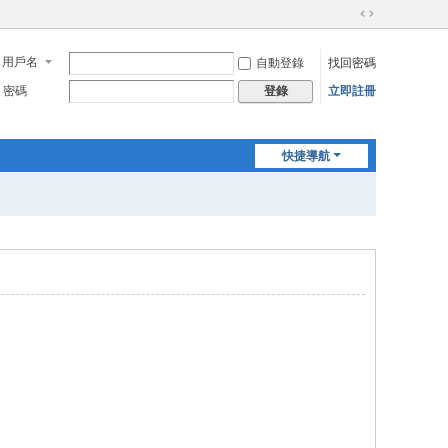
切
換
用戶名
自動登錄
找回密碼
到
寬
密碼
立即註冊
登錄
版
快捷導航