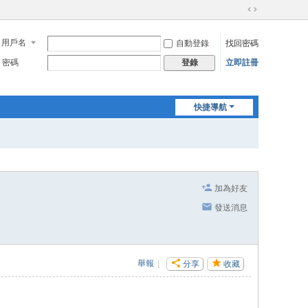
切
換
用戶名
自動登錄
找回密碼
到
寬
密碼
立即註冊
登錄
版
快捷導航
加為好友
發送消息
舉報
|
分享
收藏