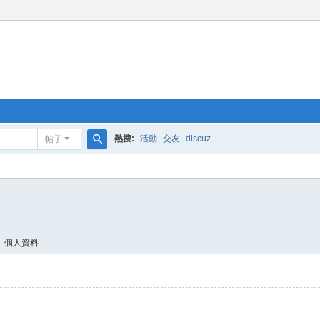
熱搜:
活動
交友
discuz
帖子
搜
索
個人資料