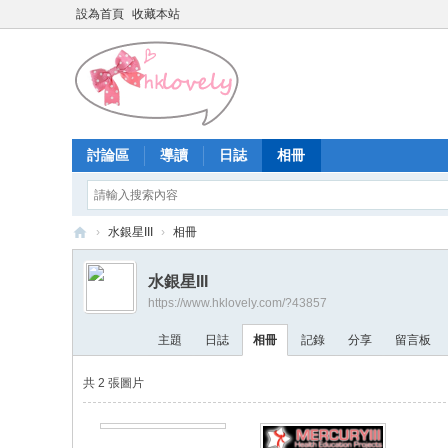
設為首頁
收藏本站
討論區
導讀
日誌
相冊
›
水銀星III
›
相冊
香
水銀星III
港
https://www.hklovely.com/?43857
少
主題
日誌
相冊
記錄
分享
留言板
女
論
共 2 張圖片
壇