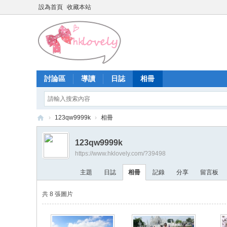
設為首頁
收藏本站
討論區
導讀
日誌
相冊
›
123qw9999k
›
相冊
香
123qw9999k
港
https://www.hklovely.com/?39498
少
主題
日誌
相冊
記錄
分享
留言板
女
論
共 8 張圖片
壇