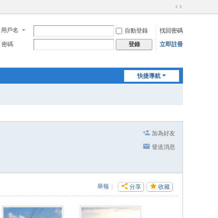
切
換
用戶名
自動登錄
找回密碼
到
寬
密碼
立即註冊
登錄
版
快捷導航
加為好友
發送消息
舉報
|
分享
收藏