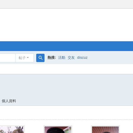
熱搜:
活動
交友
discuz
帖子
搜
索
個人資料