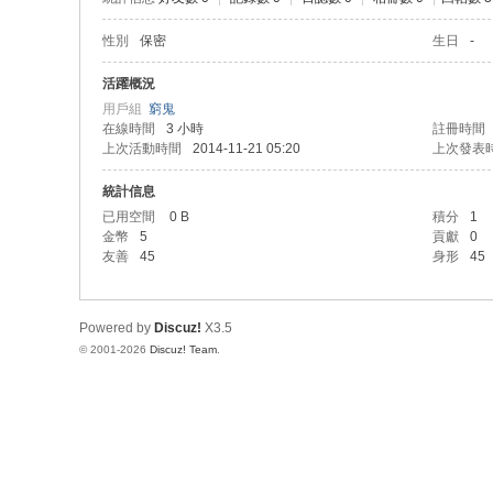
性別
保密
生日
-
活躍概況
用戶組
窮鬼
在線時間
3 小時
註冊時間
上次活動時間
2014-11-21 05:20
上次發表
統計信息
已用空間
0 B
積分
1
金幣
5
貢獻
0
友善
45
身形
45
Powered by
Discuz!
X3.5
© 2001-2026
Discuz! Team
.