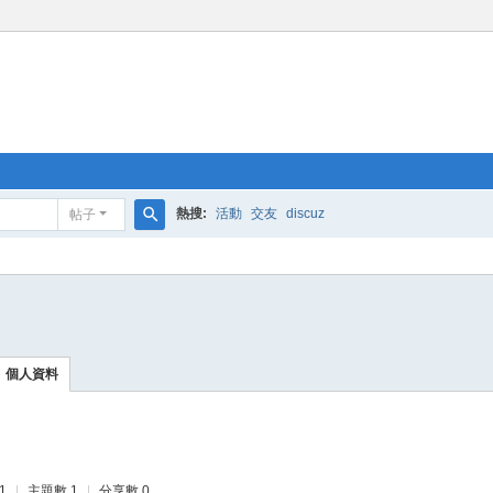
熱搜:
活動
交友
discuz
帖子
搜
索
個人資料
1
|
主題數 1
|
分享數 0