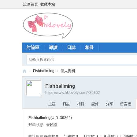
設為首頁
收藏本站
討論區
導讀
日誌
相冊
›
Fishballming
›
個人資料
香
Fishballming
港
https://www.hklovely.com/?39362
少
主題
日誌
相冊
記錄
分享
留言板
女
論
Fishballming
(UID: 39362)
壇
郵箱狀態
未驗證
統計信息
好友數 0
|
記錄數 0
|
日誌數 0
|
相冊數 0
|
回帖數 3