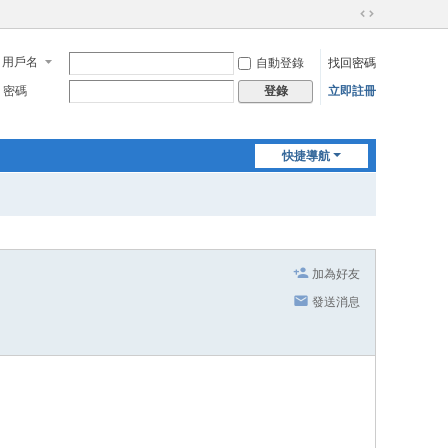
切
換
用戶名
自動登錄
找回密碼
到
寬
密碼
立即註冊
登錄
版
快捷導航
加為好友
發送消息