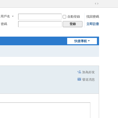
切
換
用戶名
自動登錄
找回密碼
到
寬
密碼
立即註冊
登錄
版
快捷導航
加為好友
發送消息