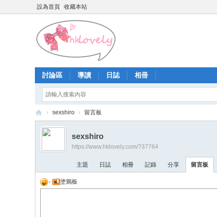
設為首頁
收藏本站
討論區
導讀
日誌
相冊
›
sexshiro
›
留言板
香
sexshiro
港
https://www.hklovely.com/?37764
少
主題
日誌
相冊
記錄
分享
留言板
女
塗鴉板
論
壇