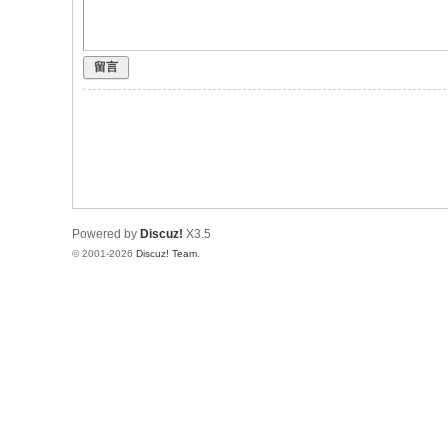
留言
Powered by
Discuz!
X3.5
© 2001-2026
Discuz! Team
.