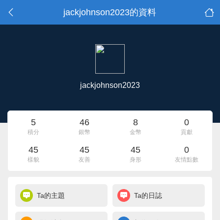
jackjohnson2023的資料
jackjohnson2023
5
46
8
0
積分
銀幣
金幣
貢獻
45
45
45
0
樣貌
友善
身形
友情點數
Ta的主題
Ta的日誌