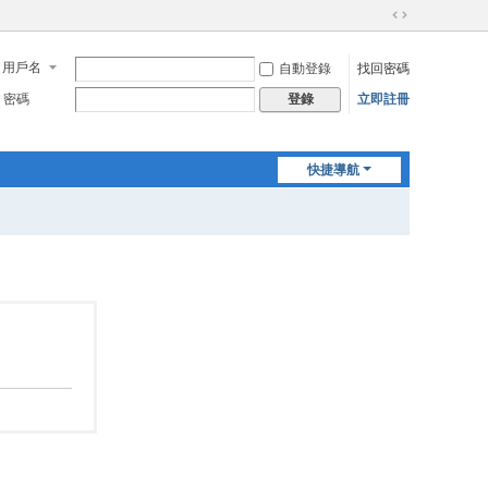
切
換
用戶名
自動登錄
找回密碼
到
寬
密碼
立即註冊
登錄
版
快捷導航