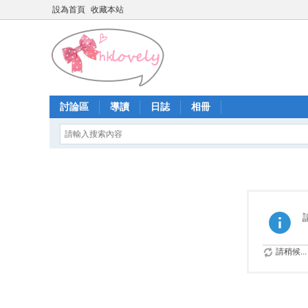
設為首頁
收藏本站
討論區
導讀
日誌
相冊
請稍候...