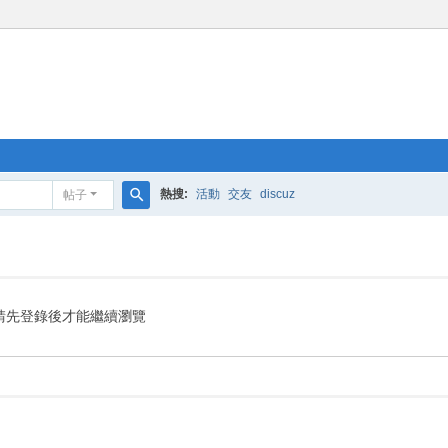
熱搜:
活動
交友
discuz
帖子
搜
索
請先登錄後才能繼續瀏覽