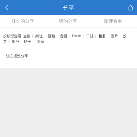
分享
好友的分享
我的分享
隨便看看
按類型查看:
全部
|
網址
|
視頻
|
音樂
|
Flash
|
日誌
|
相冊
|
圖片
|
投
票
|
用戶
|
帖子
|
文章
現在還沒分享