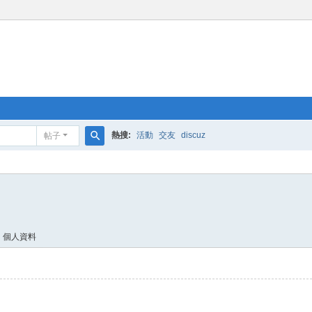
熱搜:
活動
交友
discuz
帖子
搜
索
個人資料