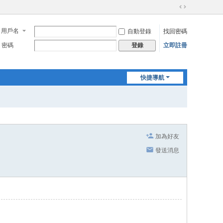
切
換
用戶名
自動登錄
找回密碼
到
寬
密碼
立即註冊
登錄
版
快捷導航
加為好友
發送消息