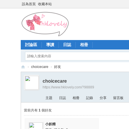
設為首頁
收藏本站
討論區
導讀
日誌
相冊
›
choicecare
›
好友
香
choicecare
港
https://www.hklovely.com/?98889
少
主題
日誌
相冊
記錄
分享
留言板
女
論
當前共有
1
個好友
壇
小妖精