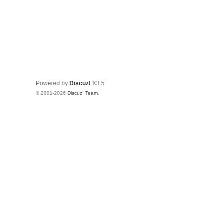
Powered by
Discuz!
X3.5
© 2001-2026
Discuz! Team
.