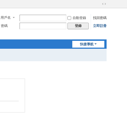
切
換
用戶名
自動登錄
找回密碼
到
寬
密碼
立即註冊
登錄
版
快捷導航