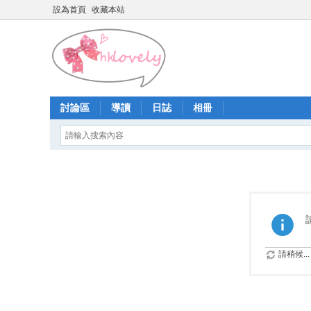
設為首頁
收藏本站
討論區
導讀
日誌
相冊
請稍候...