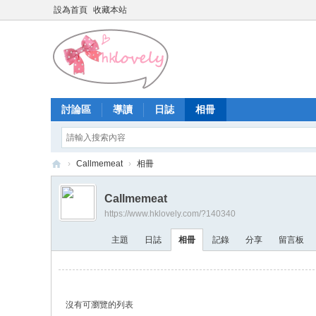
設為首頁
收藏本站
討論區
導讀
日誌
相冊
›
Callmemeat
›
相冊
香
Callmemeat
港
https://www.hklovely.com/?140340
少
主題
日誌
相冊
記錄
分享
留言板
女
論
壇
沒有可瀏覽的列表