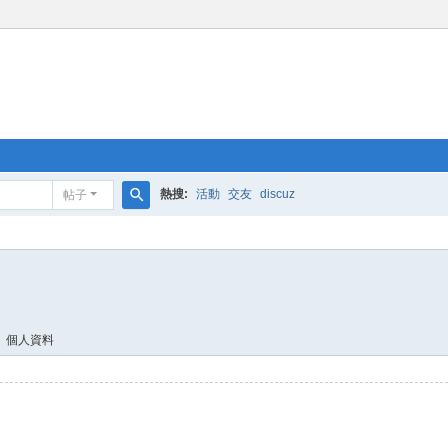
熱搜:
活動
交友
discuz
帖子
搜
索
個人資料