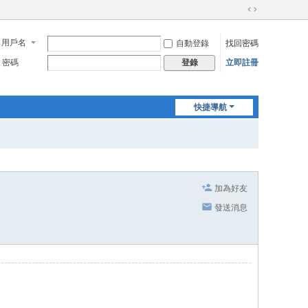
切
換
用戶名
自動登錄
找回密碼
到
寬
密碼
立即註冊
登錄
版
快捷導航
加為好友
發送消息