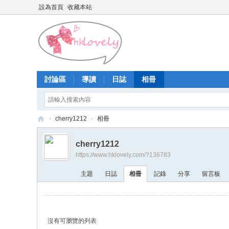
設為首頁
收藏本站
討論區
導讀
日誌
相冊
›
cherry1212
›
相冊
香
cherry1212
港
https://www.hklovely.com/?136783
少
主題
日誌
相冊
記錄
分享
留言板
女
論
壇
沒有可瀏覽的列表