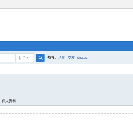
熱搜:
活動
交友
discuz
帖子
搜
索
個人資料