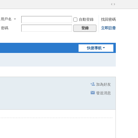
切
換
用戶名
自動登錄
找回密碼
到
寬
密碼
立即註冊
登錄
版
快捷導航
加為好友
發送消息