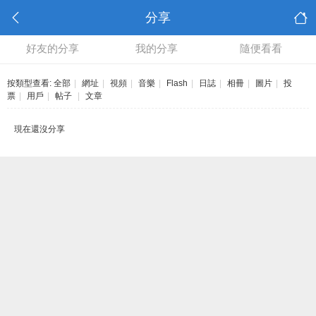
分享
好友的分享
我的分享
隨便看看
按類型查看:
全部
|
網址
|
視頻
|
音樂
|
Flash
|
日誌
|
相冊
|
圖片
|
投
票
|
用戶
|
帖子
|
文章
現在還沒分享