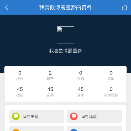
我喜歡博麗靈夢的資料
我喜歡博麗靈夢
0
2
0
0
積分
銀幣
金幣
貢獻
45
45
45
0
樣貌
友善
身形
友情點數
Ta的主題
Ta的日誌