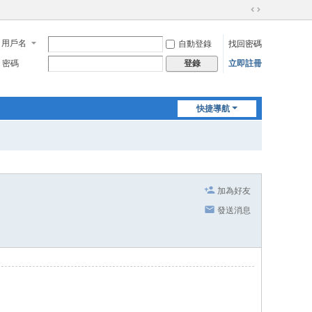
切
換
用戶名
自動登錄
找回密碼
到
寬
密碼
立即註冊
登錄
版
快捷導航
加為好友
發送消息