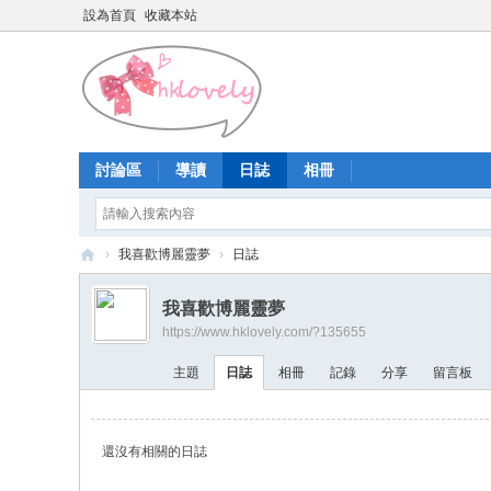
設為首頁
收藏本站
討論區
導讀
日誌
相冊
›
我喜歡博麗靈夢
›
日誌
香
我喜歡博麗靈夢
港
https://www.hklovely.com/?135655
少
主題
日誌
相冊
記錄
分享
留言板
女
論
壇
還沒有相關的日誌