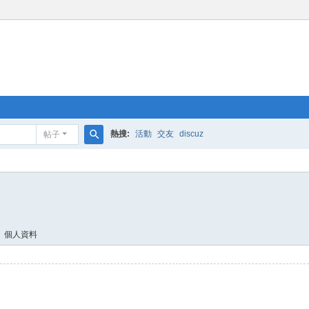
熱搜:
活動
交友
discuz
帖子
搜
索
個人資料