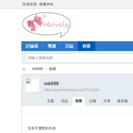
設為首頁
收藏本站
討論區
導讀
日誌
相冊
›
mk698
›
相冊
香
mk698
港
https://www.hklovely.com/?134304
少
主題
日誌
相冊
記錄
分享
留言板
女
論
壇
沒有可瀏覽的列表