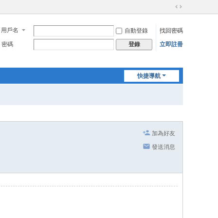
切
換
用戶名
自動登錄
找回密碼
到
寬
密碼
立即註冊
登錄
版
快捷導航
加為好友
發送消息