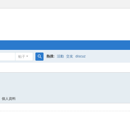
熱搜:
活動
交友
discuz
帖子
搜
索
個人資料