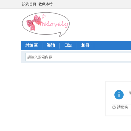
設為首頁
收藏本站
討論區
導讀
日誌
相冊
請稍候...