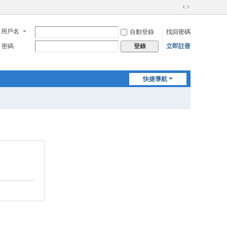
切
換
用戶名
自動登錄
找回密碼
到
寬
密碼
立即註冊
登錄
版
快捷導航