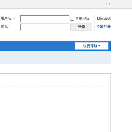
切
換
用戶名
自動登錄
找回密碼
到
寬
密碼
立即註冊
登錄
版
快捷導航