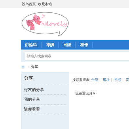
設為首頁
收藏本站
討論區
導讀
日誌
相冊
›
分享
香
分享
按類型查看:
全部
|
網址
|
視頻
|
港
好友的分享
少
現在還沒分享
我的分享
女
論
隨便看看
壇