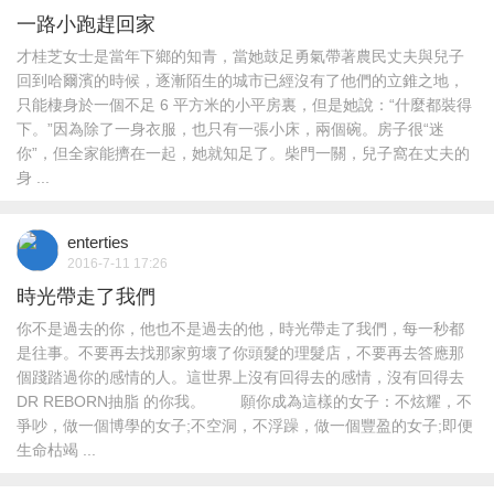
一路小跑趕回家
才桂芝女士是當年下鄉的知青，當她鼓足勇氣帶著農民丈夫與兒子
回到哈爾濱的時候，逐漸陌生的城市已經沒有了他們的立錐之地，
只能棲身於一個不足 6 平方米的小平房裏，但是她說：“什麼都裝得
下。”因為除了一身衣服，也只有一張小床，兩個碗。房子很“迷
你”，但全家能擠在一起，她就知足了。柴門一關，兒子窩在丈夫的
身 ...
enterties
2016-7-11 17:26
時光帶走了我們
你不是過去的你，他也不是過去的他，時光帶走了我們，每一秒都
是往事。不要再去找那家剪壞了你頭髮的理髮店，不要再去答應那
個踐踏過你的感情的人。這世界上沒有回得去的感情，沒有回得去
DR REBORN抽脂 的你我。 願你成為這樣的女子：不炫耀，不
爭吵，做一個博學的女子;不空洞，不浮躁，做一個豐盈的女子;即便
生命枯竭 ...