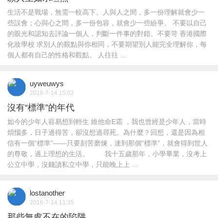
生活不是戰場，無需一較高下。人與人之間，多一份理解就會少一
些誤會；心與心之間，多一份包容，就會少一些紛爭。 不要以自己
的眼光和認知去評論一個人，判斷一件事的對錯。不要苛 香港國際
化妝學校 求別人的觀點與你相同，不要期望別人能完全理解你，每
個人都有自己的性格和觀點。 人往往 ...
uyweuwys
2016-7-14 15:02
沒有“標準”的年代
如今的少年人容易想到輕生 維他命E霜 ，我也曾經是少年人，當時
煩惱多，日子過得苦，卻沒想過尋死。為什麼？回想，還是因為相
信有一個“標準”——只要刻苦磨煉，達到那個“標準”，就會得到世人
的尊敬，過上理想的生活。 我十五歲那年，小學畢業，沒考上
公立中學，沒錢讀私立中學，只能晚上上 ...
lostanother
2016-7-14 11:35
那些無處不在的陷阱