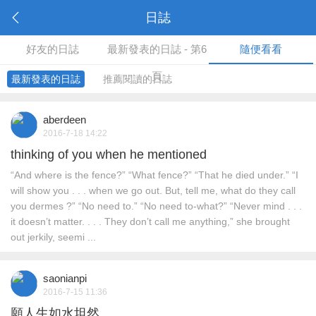
日誌
好友的日誌
最新發表的日誌 - 第6
隨便看看
頁
最新發表的日誌
推薦閱讀的日誌
aberdeen
2016-7-18 14:22
thinking of you when he mentioned
“And where is the fence?” “What fence?” “That he died under.” “I
will show you . . . when we go out. But, tell me, what do they call
you dermes ?” “No need to.” “No need to-what?” “Never mind . . .
it doesn’t matter. . . . They don’t call me anything,” she brought
out jerkily, seemi ...
saonianpi
2016-7-15 11:36
願人生如水坦然