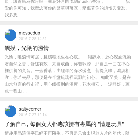
辰，讓青鳥為你吟唱一曲花好月圓 如新nuskin香港 。 親
愛的你可知，我牽念著你的繁華與落寂，憂傷著你的煩惱與憂愁。
我多想 ...
messedup
2016-7-28 14:31
觸摸，光陰的溫情
光陰，唯溫情可居，且穩穩地生在心底。 一湖靜水，於心深處流動
著自然之音，舒緩有致，兀自成曲，你若聆聽，那自是一曲在禪心
裡供養的梵音。一壺香茗，由經年的春水慢煮，菩提入味，濃淡相
宜，你若去品，那便是在半盞琉璃裡沉澱的初心。 如此至美，是在
山水無言的行走裡，用心觸摸到的溫度，花木相安，一湄靜好，蔥
蘢一程山 ...
saltycorner
2016-7-27 12:14
了解自己, 每個女人都應該擁有專屬的 ”情趣玩具”
情趣用品這個字巳經不再陌生，不再是只會出現於Ａ片的年代，隨