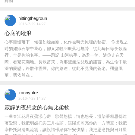
舞動 ...
hittingthegroun
2016-7-29 14:27
心底的縱浪
心事慢慢落下，傾覆如煙如塵，化作被時光掩埋的秘密。 你出現之
時猶如卵石擊中我心，卻又如輕羽般落地無聲，從此每日每夜歌謠
裡，全是你的名字。——題記 山河拱手，為君一笑。隨你走在天
際，看繁花滿地。長歌當哭，為那些無法兌現的諾言，為生命中最
深的愛戀，終散作雲煙。你的路途，從此不見我的蒼老。褪盡風
華，我依然在 ...
kannyutre
2016-7-28 14:37
寂靜的夜想念的心無比柔軟
一曲春江花月夜蕩漾心房，歌聲悠揚，情也悠長，渲染著相思傳達
著愛戀，我把明媚托與三月枝頭，讓陽光照亮你的一方晴空；我把
牽掛托與清風流雲，讓祝福帶給你平安快樂；我把思念托與日月星