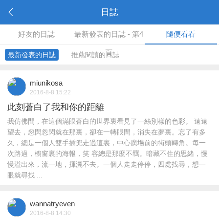
日誌
好友的日誌
最新發表的日誌 - 第4
隨便看看
頁
最新發表的日誌
推薦閱讀的日誌
miunikosa
2016-8-8 15:22
此刻蒼白了我和你的距離
我仿佛間，在這個滿眼蒼白的世界裏看見了一絲別樣的色彩。 遠遠
望去，忽閃忽閃就在那裏，卻在一轉眼間，消失在夢裏。忘了有多
久，總是一個人雙手插兜走過這裏，中心廣場前的街頭轉角。每一
次路過，櫥窗裏的海報，笑 容總是那麼不羈。暗藏不住的思緒，慢
慢溢出來，流一地，揮灑不去。一個人走走停停，四處找尋，想一
眼就尋找 ...
wannatryeven
2016-8-8 14:30