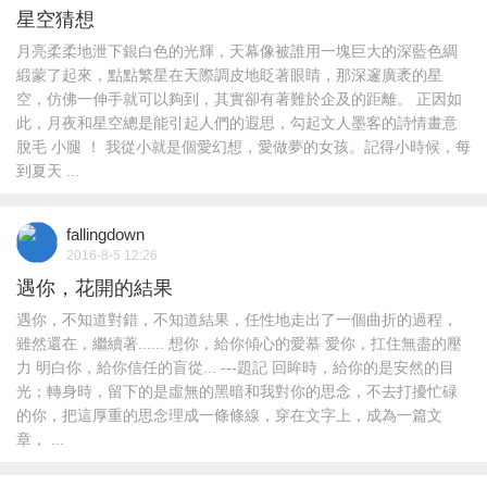
星空猜想
月亮柔柔地泄下銀白色的光輝，天幕像被誰用一塊巨大的深藍色綢
緞蒙了起來，點點繁星在天際調皮地眨著眼睛，那深邃廣袤的星
空，仿佛一伸手就可以夠到，其實卻有著難於企及的距離。 正因如
此，月夜和星空總是能引起人們的遐思，勾起文人墨客的詩情畫意
脫毛 小腿 ！ 我從小就是個愛幻想，愛做夢的女孩。記得小時候，每
到夏天 ...
fallingdown
2016-8-5 12:26
遇你，花開的結果
遇你，不知道對錯，不知道結果，任性地走出了一個曲折的過程，
雖然還在，繼續著...... 想你，給你傾心的愛慕 愛你，扛住無盡的壓
力 明白你，給你信任的盲從... ---題記 回眸時，給你的是安然的目
光；轉身時，留下的是虛無的黑暗和我對你的思念，不去打擾忙碌
的你，把這厚重的思念理成一條條線，穿在文字上，成為一篇文
章， ...