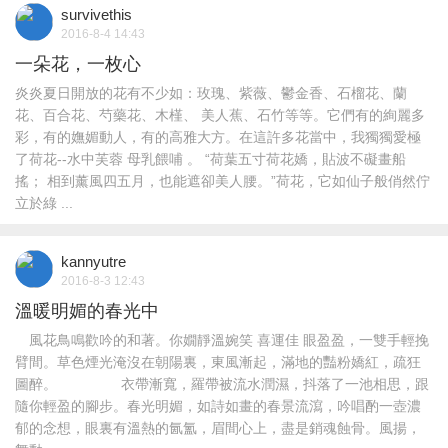
survivethis
2016-8-4 14:43
一朵花，一枚心
炎炎夏日開放的花有不少如：玫瑰、紫薇、鬱金香、石榴花、蘭
花、百合花、芍藥花、木槿、 美人蕉、石竹等等。它們有的絢麗多
彩，有的嫵媚動人，有的高雅大方。在這許多花當中，我獨獨愛極
了荷花--水中芙蓉 母乳餵哺 。 “荷葉五寸荷花嬌，貼波不礙畫船
搖； 相到薰風四五月，也能遮卻美人腰。”荷花，它如仙子般俏然佇
立於綠 ...
kannyutre
2016-8-3 12:43
溫暖明媚的春光中
風花鳥鳴歡吟的和著。你嫺靜溫婉笑 喜運佳 眼盈盈，一雙手輕挽
臂間。草色煙光淹沒在朝陽裏，東風漸起，滿地的豔粉嬌紅，疏狂
圖醉。 衣帶漸寬，羅帶被流水潤濕，抖落了一池相思，跟
隨你輕盈的腳步。春光明媚，如詩如畫的春景流瀉，吟唱酌一壺濃
郁的念想，眼裏有溫熱的氤氳，眉間心上，盡是銷魂蝕骨。風揚，