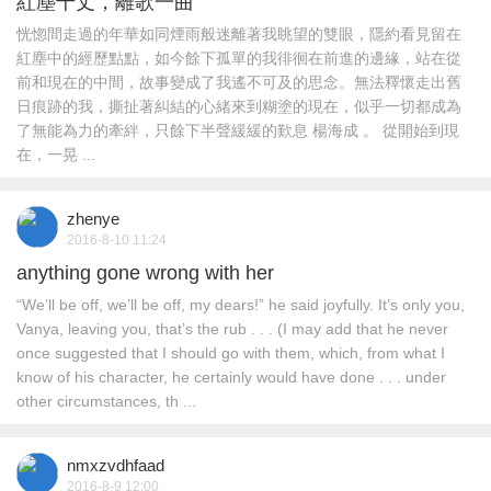
紅塵千丈，離歌一曲
恍惚間走過的年華如同煙雨般迷離著我眺望的雙眼，隱約看見留在
紅塵中的經歷點點，如今餘下孤單的我徘徊在前進的邊緣，站在從
前和現在的中間，故事變成了我遙不可及的思念。無法釋懷走出舊
日痕跡的我，撕扯著糾結的心緒來到糊塗的現在，似乎一切都成為
了無能為力的牽絆，只餘下半聲緩緩的歎息 楊海成 。 從開始到現
在，一晃 ...
zhenye
2016-8-10 11:24
anything gone wrong with her
“We’ll be off, we’ll be off, my dears!” he said joyfully. It’s only you,
Vanya, leaving you, that’s the rub . . . (I may add that he never
once suggested that I should go with them, which, from what I
know of his character, he certainly would have done . . . under
other circumstances, th ...
nmxzvdhfaad
2016-8-9 12:00