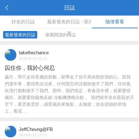
日誌
好友的日誌
最新發表的日誌 - 第3
隨便看看
頁
最新發表的日誌
推薦閱讀的日誌
takethechance
2016-8-19 12:13
囚住你，我於心何忍
歲月，帶不走你美麗的容貌，卻帶走了你不再依附於我的心。當我
們還年青，愛得死去活來，任何閒言碎語都拆散不了我們，任何風
吹浪打都動搖不了我們。那時，我們篤定，青春流年裡，就要愛得
瘋狂、就要愛得義無反顧 冷氣機價格比較 。 我們經常坐在藍藍的天
空下，看雲卷雲舒，感受風的來無影，去無蹤；坐在碧綠的草地
上，看花 ...
JeffCheung@FB
2016-8-17 17:15