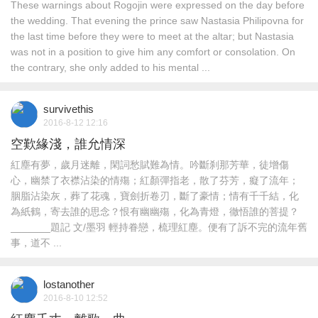
These warnings about Rogojin were expressed on the day before
the wedding. That evening the prince saw Nastasia Philipovna for
the last time before they were to meet at the altar; but Nastasia
was not in a position to give him any comfort or consolation. On
the contrary, she only added to his mental ...
survivethis
2016-8-12 12:16
空歎緣淺，誰允情深
紅塵有夢，歲月迷離，閑詞愁賦難為情。吟斷刹那芳華，徒增傷
心，幽禁了衣襟沾染的情殤；紅顏彈指老，散了芬芳，癡了流年；
胭脂沾染灰，葬了花魂，寶劍折卷刃，斷了豪情；情有千千結，化
為紙鶴，寄去誰的思念？恨有幽幽殤，化為青燈，徹悟誰的菩提？
_______題記 文/墨羽 輕持眷戀，梳理紅塵。便有了訴不完的流年舊
事，道不 ...
lostanother
2016-8-10 12:52