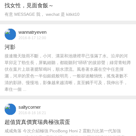
找女性，見面食飯～
有意 MESSAGE 我， wechat 是 kitkit10
wannatryeven
2016-8-17 12:00
河影
接連幾天陰雨不斷，小河、溝渠和池塘裡早已漲滿了水。沿岸的河
草卯足了勁生長，屏氣細聽，都能聽到“哢哢”的拔節聲；綠背青蛙蹲
伏在葉片上鼓著腮幫鳴叫，順水漂流。風卷著水霧在空中任意揮
灑，河岸的景色一半似銀鏡般明亮，一般卻迷離惝恍，搖曳著數不
清的影跡。慢慢地，影像越來越清晰，直至觸手可及，我伸出手，
牽住一個 ...
saltycorner
2016-8-16 16:21
超值貨真價實瑞典極強震蛋
咸咸角落 今次介紹極強 PicoBong Honi 2 震動力比第一代加強