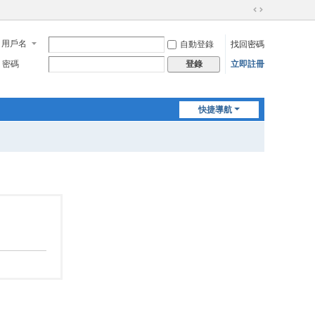
切
換
用戶名
自動登錄
找回密碼
到
寬
密碼
立即註冊
登錄
版
快捷導航