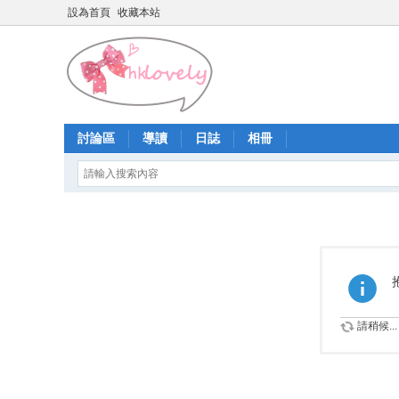
設為首頁
收藏本站
討論區
導讀
日誌
相冊
請稍候...