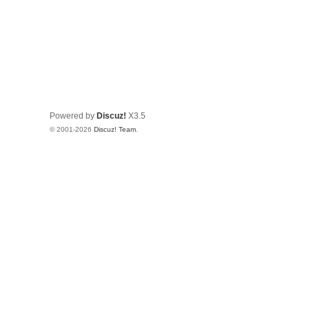
Powered by
Discuz!
X3.5
© 2001-2026
Discuz! Team
.