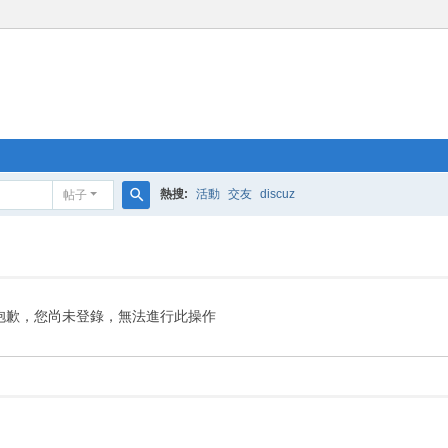
熱搜:
活動
交友
discuz
帖子
搜
索
抱歉，您尚未登錄，無法進行此操作