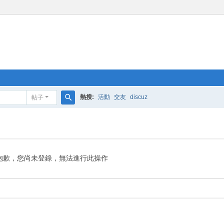
熱搜:
活動
交友
discuz
帖子
搜
索
抱歉，您尚未登錄，無法進行此操作