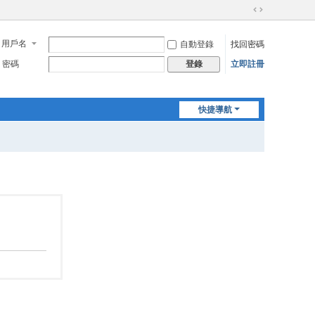
切
換
用戶名
自動登錄
找回密碼
到
寬
密碼
立即註冊
登錄
版
快捷導航