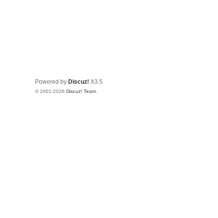
Powered by
Discuz!
X3.5
© 2001-2026
Discuz! Team
.