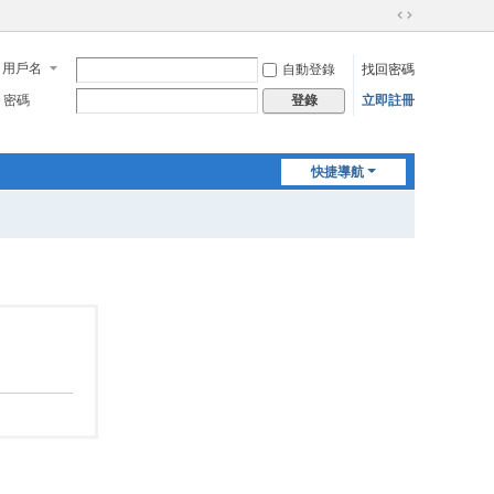
切
換
用戶名
自動登錄
找回密碼
到
寬
密碼
立即註冊
登錄
版
快捷導航