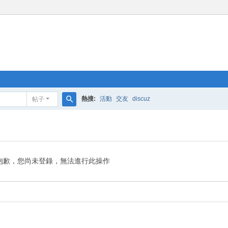
熱搜:
活動
交友
discuz
帖子
搜
索
抱歉，您尚未登錄，無法進行此操作