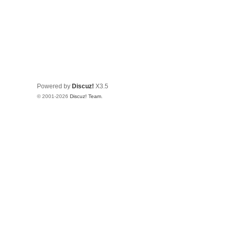
Powered by
Discuz!
X3.5
© 2001-2026
Discuz! Team
.