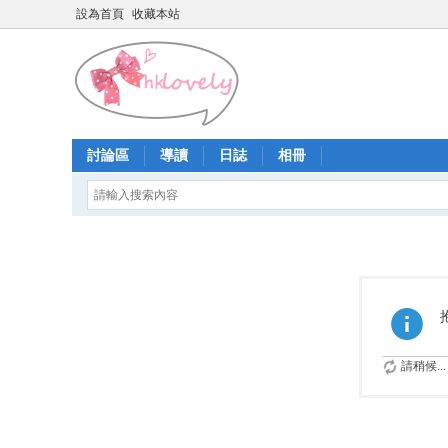
設為首頁
收藏本站
討論區
導讀
日誌
相冊
請稍候...