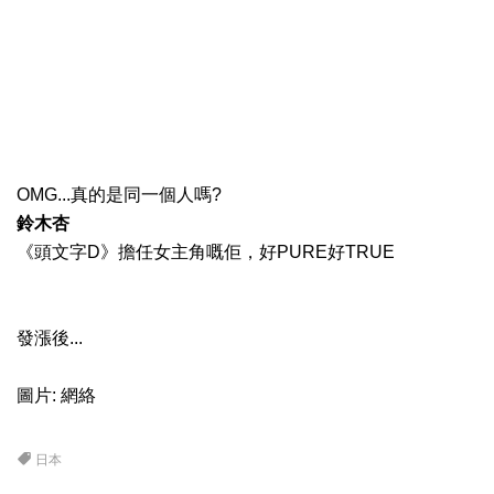
OMG...真的是同一個人嗎?
鈴木杏
《頭文字D》擔任女主角
嘅佢，好PURE好TRUE
發漲後...
圖片: 網絡
日本