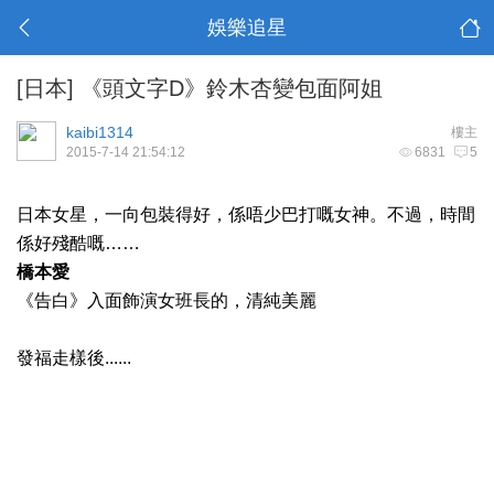
娛樂追星
[日本]
《頭文字D》鈴木杏變包面阿姐
kaibi1314
樓主
2015-7-14 21:54:12
6831
5
日本女星，一向包裝得好，係唔少巴打嘅女神。不過，時間
係好殘酷嘅……
橋本愛
《告白》入面飾演女班長的，清純美麗
發福走樣後......