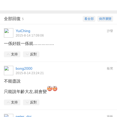
全部回復
看全部
倒序瀏覽
5
YuiChing
沙發
2015-8-14 17:09:06
一係好靚一係就……………
支持
反對
bong2000
板凳
2015-8-14 23:24:21
不能盡說
只能說年齡大左,就會變
支持
反對
peter_doi
地板