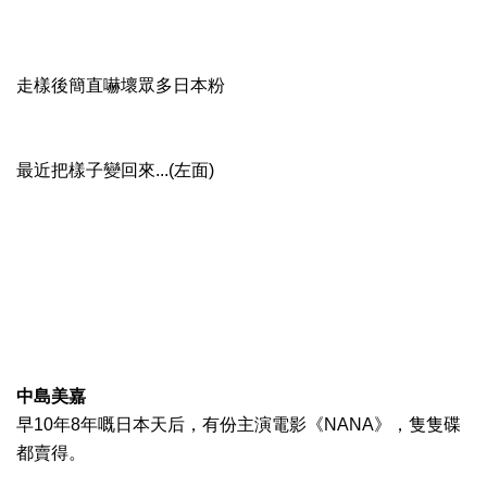
走樣後簡直嚇壞眾多日本粉
最近把樣子變回來...(左面)
中島美嘉
早10年8年嘅日本天后，有份主演電影《NANA》，隻隻碟
都賣得。