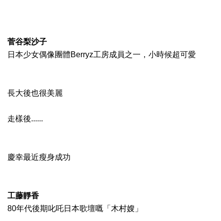
菅谷梨沙子
日本少女偶像團體Berryz工房成員之一，小時候超可愛
長大後也很美麗
走樣後......
慶幸最近瘦身成功
工藤靜香
80年代後期叱吒日本歌壇嘅「木村嫂」