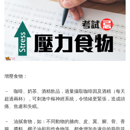
增壓食物：
－ 咖啡、奶茶、酒精飲品，過量攝取咖啡因及酒精（每天
超過兩杯），可刺激中樞神經系統，令情緒更緊張，造成頭
痛、焦慮和失眠。
－ 油膩食物，如：不同動物的腩肉、皮、翼、腳、骨、香
腸、醬料、椰子油和煎炸食物等，都會增加血液中的脂肪並