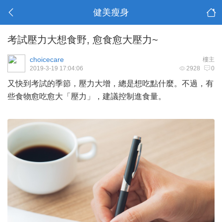
健美瘦身
考試壓力大想食野, 愈食愈大壓力~
choicecare
樓主
2019-3-19 17:04:06
2928
0
又快到考試的季節，壓力大增，總是想吃點什麼。不過，有
些食物愈吃愈大「壓力」，建議控制進食量。