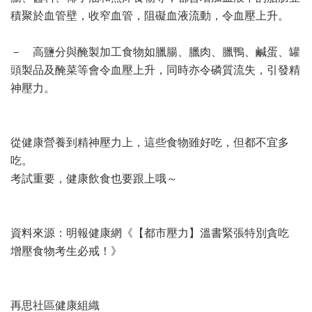
積聚於血管壁，收窄血管，阻礙血液流動，令血壓上升。
－ 高鹽分與醃製加工食物如臘腸、臘肉、臘鴨、鹹蛋、罐
頭製品及醃菜等會令血壓上升，同時亦令磷質流失，引發精
神壓力。
從健康營養到精神壓力上，這些食物雖好吃，但都不宜多
吃。
考試重要，健康飲食也要跟上哦～
資料來源：明報健康網《【都市壓力】溫書緊張特別貪吃
增壓食物考生必戒！》
再思社區健康組織