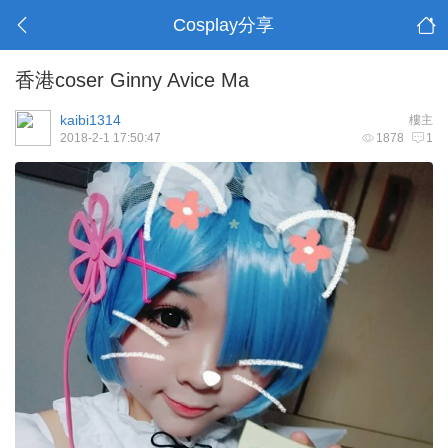
Cosplay分享
香港coser Ginny Avice Ma
kaibi1314
樓主
2018-2-1 17:50:47
1878
1