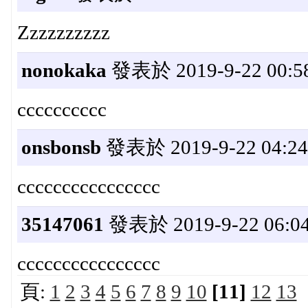
Zzzzzzzzzz
nonokaka
發表於 2019-9-22 00:58
cccccccccc
onsbonsb
發表於 2019-9-22 04:24
cccccccccccccccc
35147061
發表於 2019-9-22 06:04
cccccccccccccccc
頁:
1
2
3
4
5
6
7
8
9
10
[11]
12
13