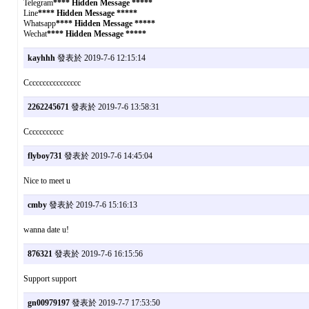
Telegram
**** Hidden Message *****
Line
**** Hidden Message *****
Whatsapp
**** Hidden Message *****
Wechat
**** Hidden Message *****
kayhhh
發表於 2019-7-6 12:15:14
Cccccccccccccccc
2262245671
發表於 2019-7-6 13:58:31
Ccccccccccc
flyboy731
發表於 2019-7-6 14:45:04
Nice to meet u
cmby
發表於 2019-7-6 15:16:13
wanna date u!
876321
發表於 2019-7-6 16:15:56
Support support
gn00979197
發表於 2019-7-7 17:53:50