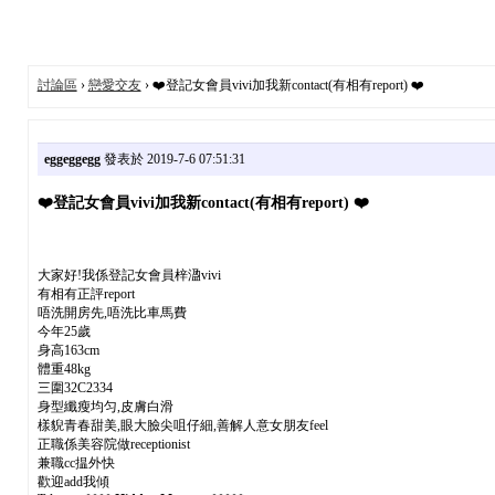
討論區
›
戀愛交友
› ❤️登記女會員vivi加我新contact(有相有report) ❤️
eggeggegg
發表於 2019-7-6 07:51:31
❤️登記女會員vivi加我新contact(有相有report) ❤️
大家好!我係登記女會員梓溋vivi
有相有正評report
唔洗開房先,唔洗比車馬費
今年25歲
身高163cm
體重48kg
三圍32C2334
身型纖瘦均匀,皮膚白滑
樣貎青春甜美,眼大臉尖咀仔細,善解人意女朋友feel
正職係美容院做receptionist
兼職cc揾外快
歡迎add我傾