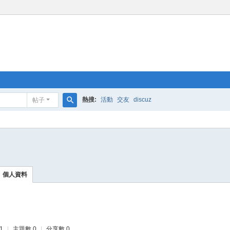
熱搜:
活動
交友
discuz
帖子
搜
索
個人資料
1
|
主題數 0
|
分享數 0