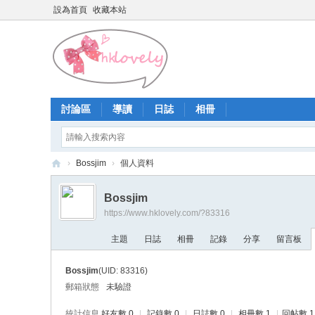
設為首頁
收藏本站
討論區
導讀
日誌
相冊
›
Bossjim
›
個人資料
香
Bossjim
港
https://www.hklovely.com/?83316
少
主題
日誌
相冊
記錄
分享
留言板
女
論
Bossjim
(UID: 83316)
壇
郵箱狀態
未驗證
統計信息
好友數 0
|
記錄數 0
|
日誌數 0
|
相冊數 1
|
回帖數 1