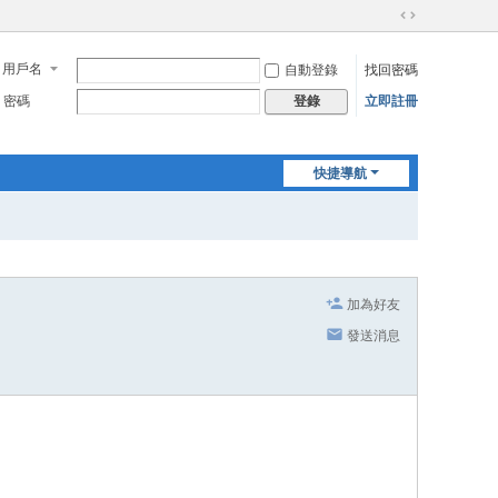
切
換
用戶名
自動登錄
找回密碼
到
寬
密碼
立即註冊
登錄
版
快捷導航
加為好友
發送消息