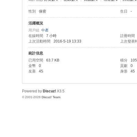
性別
保密
生日
-
活躍概況
用戶組
中產
在線時間
7 小時
註冊時間
上次活動時間
2016-5-19 13:33
上次發表
統計信息
已用空間
63.7 KB
積分
105
金幣
0
貢獻
0
友善
45
身形
45
Powered by
Discuz!
X3.5
© 2001-2026
Discuz! Team
.