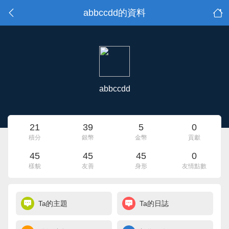
abbccdd的資料
abbccdd
21
39
5
0
積分
銀幣
金幣
貢獻
45
45
45
0
樣貌
友善
身形
友情點數
Ta的主題
Ta的日誌