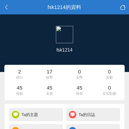
fsk1214的資料
fsk1214
2
17
0
0
積分
銀幣
金幣
貢獻
45
45
45
0
樣貌
友善
身形
友情點數
Ta的主題
Ta的日誌