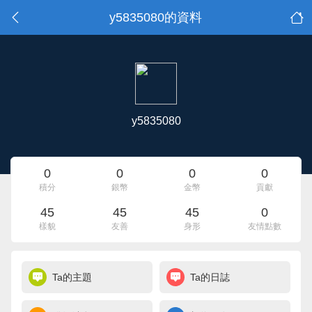
y5835080的資料
y5835080
0
0
0
0
積分
銀幣
金幣
貢獻
45
45
45
0
樣貌
友善
身形
友情點數
Ta的主題
Ta的日誌