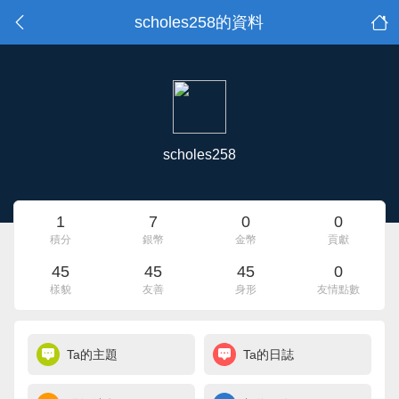
scholes258的資料
scholes258
1
7
0
0
積分
銀幣
金幣
貢獻
45
45
45
0
樣貌
友善
身形
友情點數
Ta的主題
Ta的日誌