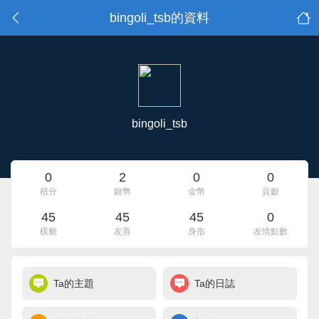
bingoli_tsb的資料
bingoli_tsb
0
2
0
0
積分
銀幣
金幣
貢獻
45
45
45
0
樣貌
友善
身形
友情點數
Ta的主題
Ta的日誌