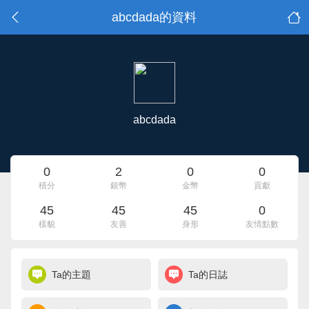
abcdada的資料
abcdada
0
2
0
0
積分
銀幣
金幣
貢獻
45
45
45
0
樣貌
友善
身形
友情點數
Ta的主題
Ta的日誌