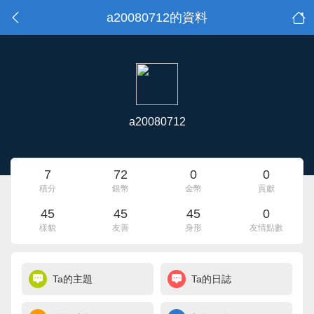
a20080712的資料
a20080712
7
72
0
0
積分
銀幣
金幣
貢獻
45
45
45
0
樣貌
友善
身形
友情點數
Ta的主題
Ta的日誌