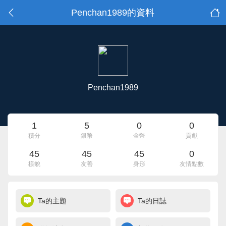
Penchan1989的資料
Penchan1989
1
5
0
0
積分
銀幣
金幣
貢獻
45
45
45
0
樣貌
友善
身形
友情點數
Ta的主題
Ta的日誌