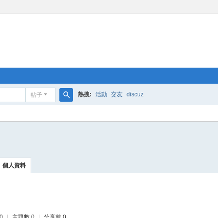
熱搜:
活動
交友
discuz
帖子
搜
索
個人資料
0
|
主題數 0
|
分享數 0