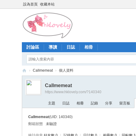
設為首頁
收藏本站
討論區
導讀
日誌
相冊
›
Callmemeat
›
個人資料
香
Callmemeat
港
https://www.hklovely.com/?140340
少
主題
日誌
相冊
記錄
分享
留言板
女
論
Callmemeat
(UID: 140340)
壇
郵箱狀態
未驗證
統計信息
好友數 0
|
記錄數 0
|
日誌數 0
|
相冊數 0
|
回帖數 1