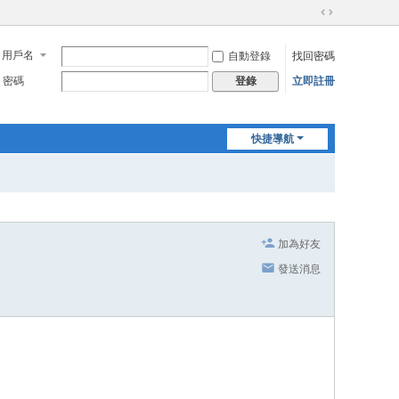
切
換
用戶名
自動登錄
找回密碼
到
寬
密碼
立即註冊
登錄
版
快捷導航
加為好友
發送消息