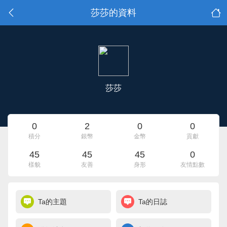
莎莎的資料
莎莎
0
2
0
0
積分
銀幣
金幣
貢獻
45
45
45
0
樣貌
友善
身形
友情點數
Ta的主題
Ta的日誌