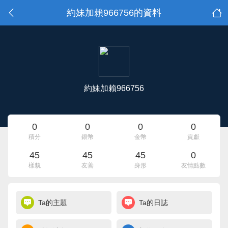
約妹加賴966756的資料
約妹加賴966756
0
0
0
0
積分
銀幣
金幣
貢獻
45
45
45
0
樣貌
友善
身形
友情點數
Ta的主題
Ta的日誌