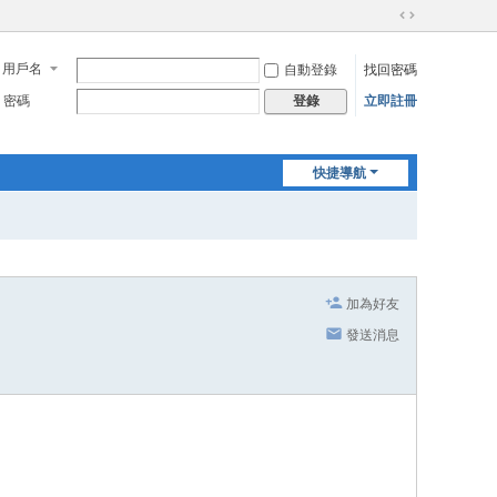
切
換
用戶名
自動登錄
找回密碼
到
寬
密碼
立即註冊
登錄
版
快捷導航
加為好友
發送消息