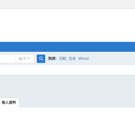
熱搜:
活動
交友
discuz
帖子
搜
索
個人資料