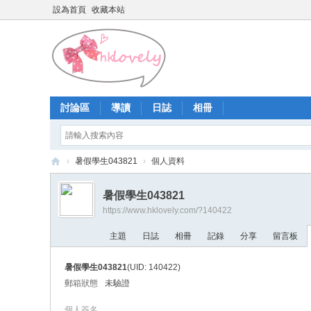
設為首頁
收藏本站
討論區
導讀
日誌
相冊
›
暑假學生043821
›
個人資料
香
暑假學生043821
港
https://www.hklovely.com/?140422
少
主題
日誌
相冊
記錄
分享
留言板
女
論
暑假學生043821
(UID: 140422)
壇
郵箱狀態
未驗證
個人簽名