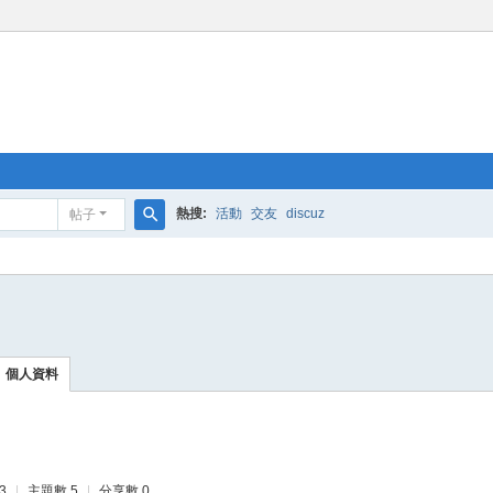
熱搜:
活動
交友
discuz
帖子
搜
索
個人資料
3
|
主題數 5
|
分享數 0