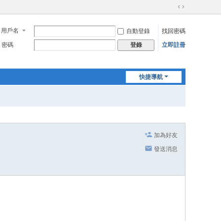
切
換
用戶名
自動登錄
找回密碼
到
寬
密碼
立即註冊
登錄
版
快捷導航
加為好友
發送消息