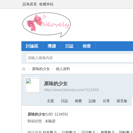
設為首頁
收藏本站
討論區
導讀
日誌
相冊
›
原味的少女
›
個人資料
香
原味的少女
港
https://www.hklovely.com/?113455
少
主題
日誌
相冊
記錄
分享
留言板
女
論
原味的少女
(UID: 113455)
壇
郵箱狀態
未驗證
統計信息
好友數 0
|
記錄數 0
|
日誌數 0
|
相冊數 0
|
回帖數 1