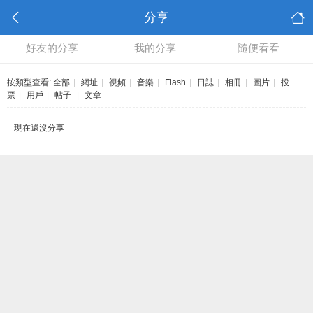
分享
好友的分享
我的分享
隨便看看
按類型查看:
全部
|
網址
|
視頻
|
音樂
|
Flash
|
日誌
|
相冊
|
圖片
|
投
票
|
用戶
|
帖子
|
文章
現在還沒分享