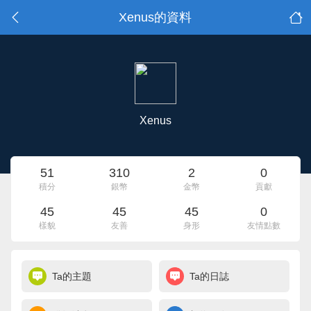
Xenus的資料
Xenus
51
310
2
0
積分
銀幣
金幣
貢獻
45
45
45
0
樣貌
友善
身形
友情點數
Ta的主題
Ta的日誌