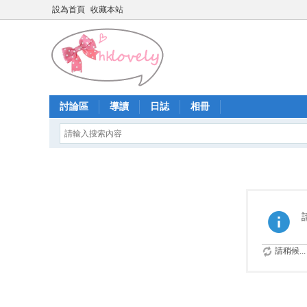
設為首頁
收藏本站
討論區
導讀
日誌
相冊
請稍候...