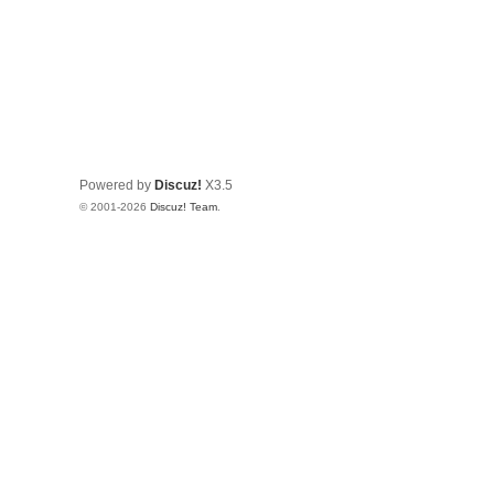
Powered by
Discuz!
X3.5
© 2001-2026
Discuz! Team
.