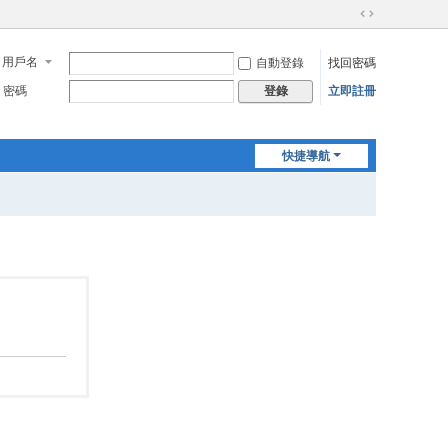
切
換
用戶名
自動登錄
找回密碼
到
寬
密碼
立即註冊
登錄
版
快捷導航