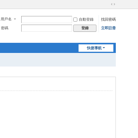
切
換
用戶名
自動登錄
找回密碼
到
寬
密碼
立即註冊
登錄
版
快捷導航