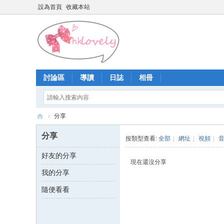
設為首頁
收藏本站
討論區
導讀
日誌
相冊
›
分享
香
分享
按類型查看:
全部
|
網址
|
視頻
|
港
好友的分享
少
現在還沒分享
我的分享
女
論
隨便看看
壇