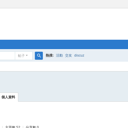
熱搜:
活動
交友
discuz
帖子
搜
索
個人資料
|
主題數 52
|
分享數 0