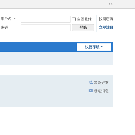
切
換
用戶名
自動登錄
找回密碼
到
寬
密碼
立即註冊
登錄
版
快捷導航
加為好友
發送消息