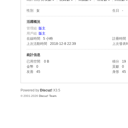
性別
女
生日
-
活躍概況
管理組
版主
用戶組
版主
在線時間
5 小時
註冊時間
上次活動時間
2018-12-8 22:39
上次發表
統計信息
已用空間
0 B
積分
19
金幣
0
貢獻
0
友善
45
身形
45
Powered by
Discuz!
X3.5
© 2001-2026
Discuz! Team
.