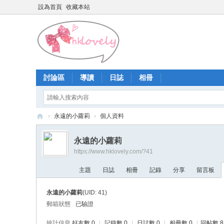
設為首頁
收藏本站
討論區
導讀
日誌
相冊
›
永遠的小蘿莉
›
個人資料
香
永遠的小蘿莉
港
https://www.hklovely.com/?41
少
主題
日誌
相冊
記錄
分享
留言板
女
論
永遠的小蘿莉
(UID: 41)
壇
郵箱狀態
已驗證
統計信息
好友數 0
|
記錄數 0
|
日誌數 0
|
相冊數 0
|
回帖數 8