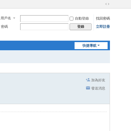
切
換
用戶名
自動登錄
找回密碼
到
寬
密碼
立即註冊
登錄
版
快捷導航
加為好友
發送消息