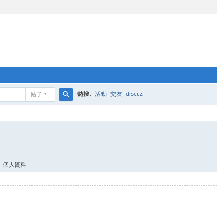
熱搜:
活動
交友
discuz
帖子
搜
索
個人資料