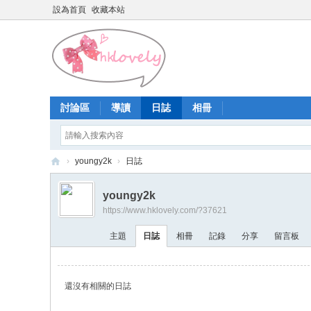
設為首頁
收藏本站
討論區
導讀
日誌
相冊
›
youngy2k
›
日誌
香
youngy2k
港
https://www.hklovely.com/?37621
少
主題
日誌
相冊
記錄
分享
留言板
女
論
壇
還沒有相關的日誌